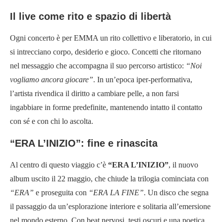
Il live come rito e spazio di libertà
Ogni concerto è per EMMA un rito collettivo e liberatorio, in cui
si intrecciano corpo, desiderio e gioco. Concetti che ritornano
nel messaggio che accompagna il suo percorso artistico:
“Noi
vogliamo ancora giocare”
. In un’epoca iper-performativa,
l’artista rivendica il diritto a cambiare pelle, a non farsi
ingabbiare in forme predefinite, mantenendo intatto il contatto
con sé e con chi lo ascolta.
“ERA L’INIZIO”: fine e rinascita
Al centro di questo viaggio c’è
“ERA L’INIZIO”
, il nuovo
album uscito il 22 maggio, che chiude la trilogia cominciata con
“ERA”
e proseguita con
“ERA LA FINE”
. Un disco che segna
il passaggio da un’esplorazione interiore e solitaria all’emersione
nel mondo esterno. Con beat nervosi, testi oscuri e una poetica