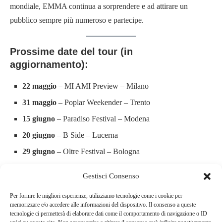
mondiale, EMMA continua a sorprendere e ad attirare un
pubblico sempre più numeroso e partecipe.
Prossime date del tour (in
aggiornamento):
22 maggio
– MI AMI Preview – Milano
31 maggio
– Poplar Weekender – Trento
15 giugno
– Paradiso Festival – Modena
20 giugno
– B Side – Lucerna
29 giugno
– Oltre Festival – Bologna
2/4 luglio
– Festival La Cité – Losanna
Gestisci Consenso
16 luglio
– Descantarse / Catai Fest – Padova
Per fornire le migliori esperienze, utilizziamo tecnologie come i cookie per
20 luglio
– Floating Fest – Eolie
memorizzare e/o accedere alle informazioni del dispositivo. Il consenso a queste
tecnologie ci permetterà di elaborare dati come il comportamento di navigazione o ID
31 luglio
– Reset Festival – Belluno