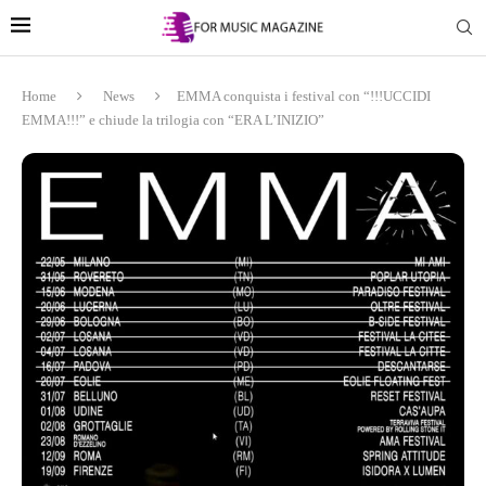
Home
News
EMMA conquista i festival con “!!!UCCIDI
EMMA!!!” e chiude la trilogia con “ERA L’INIZIO”