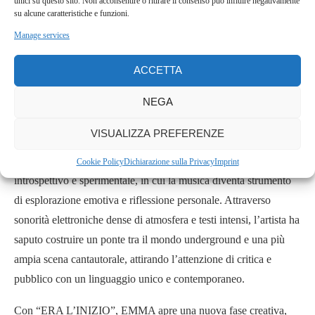
unici su questo sito. Non acconsentire o ritirare il consenso può influire negativamente
su alcune caratteristiche e funzioni.
01 agosto
– Cas’Aupa – Udine
Manage services
02 agosto
– Terraviva Festival – Grottaglie
23 agosto
– AMA Festival (opening Prodigy) – Romano
ACCETTA
D’Ezzellino
NEGA
12 settembre
– Spring Attitude – Roma
19 settembre
– Lumen – Firenze
VISUALIZZA PREFERENZE
Il progetto “ERA” ha rappresentato per EMMA un viaggio
Cookie Policy
Dichiarazione sulla Privacy
Imprint
introspettivo e sperimentale, in cui la musica diventa strumento
di esplorazione emotiva e riflessione personale. Attraverso
sonorità elettroniche dense di atmosfera e testi intensi, l’artista ha
saputo costruire un ponte tra il mondo underground e una più
ampia scena cantautorale, attirando l’attenzione di critica e
pubblico con un linguaggio unico e contemporaneo.
Con “ERA L’INIZIO”, EMMA apre una nuova fase creativa,