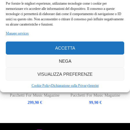
Pacchetto Base
Pacchetto Gold
Per fornire le migliori esperienze, utilizziamo tecnologie come i cookie per
memorizzare e/o accedere alle informazioni del dispositivo. Il consenso a queste
Pacchetti For Music Magazine
Pacchetti For Music Magazine
tecnologie ci permetterà di elaborare dati come il comportamento di navigazione o ID
49,90
€
149,90
€
unici su questo sito. Non acconsentire o ritirare il consenso può influire negativamente
su alcune caratteristiche e funzioni.
Manage services
ACCETTA
NEGA
VISUALIZZA PREFERENZE
Cookie Policy
Dichiarazione sulla Privacy
Imprint
Pacchetto Platinum
Pacchetto Silver
Pacchetti For Music Magazine
Pacchetti For Music Magazine
299,90
€
99,90
€