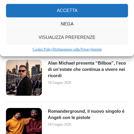
ACCETTA
Omicidio o suicidio? Arriva in libreria
“Il caso Cobain – Indagine su un
NEGA
suicidio sospetto”
10 Luglio 2026
VISUALIZZA PREFERENZE
Cookie Policy
Dichiarazione sulla Privacy
Imprint
Alan Michael presenta “Bilboa”, l’eco
di un’estate che continua a vivere nei
ricordi
18 Giugno 2026
Romanderground, il nuovo singolo è
Angeli con le pistole
18 Giugno 2026