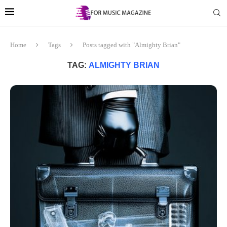
Home
Tags
Posts tagged with "Almighty Brian"
TAG:
ALMIGHTY BRIAN