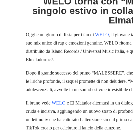
WELO torna con “M
singolo estivo in col
Elma
Oggi è un giorno di festa per i fan di
WELO
, il giovane 
suo mix unico di rap e emozioni genuine. WELO ritorna 
distribuito da Island Records / Universal Music Italia, e 
Elmatadormc7.
Dopo il grande successo del primo “MALESSERE”, che ha f
le liriche profonde, il sequel promette di non deludere
adolescenziali, avvolte in un sound estivo e irresistibile
Il brano vede
WELO
e El Matador alternarsi in un dialog
cruda e incisiva, aggiungendo un nuovo strato di profondit
un leitmotiv che ha catturato l’attenzione sin dal prim
TikTok creato per celebrare il lancio della canzone.