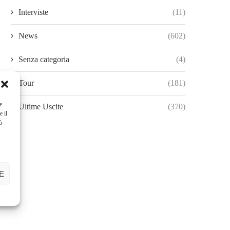
Interviste
(11)
News
(602)
Senza categoria
(4)
Tour
(181)
e
Ultime Uscite
(370)
e il
ò
E