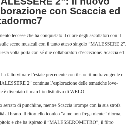
ALESSERE 2”: Il nuovo
laborazione con Scaccia ed
tadormc7
talento leccese che ha conquistato il cuore degli ascoltatori con il
sulle scene musicali con il tanto atteso singolo “MALESSERE 2”,
questa volta porta con sé due collaboratori d’eccezione: Scaccia ed
atto vibrare l’estate precedente con il suo ritmo travolgente e
. “MALESSERE 2” continua l’esplorazione delle tematiche love-
 che è diventato il marchio distintivo di WELO.
o serrato di punchline, mentre Scaccia irrompe con la sua strofa
à al brano. Il ritornello iconico “a me non frega niente” ritorna,
o capitolo e che ha ispirato il “MALESSEROMETRO”, il filtro