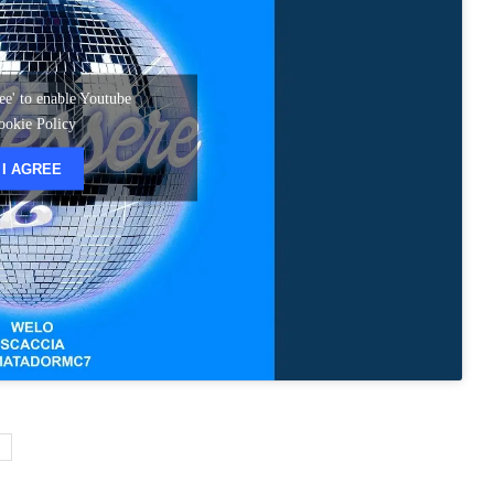
ree' to enable Youtube
ookie Policy
I AGREE