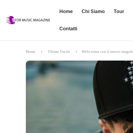
Home
Chi Siamo
Tour
Contatti
Home
Ultime Uscite
Welo torna con il nuovo singo