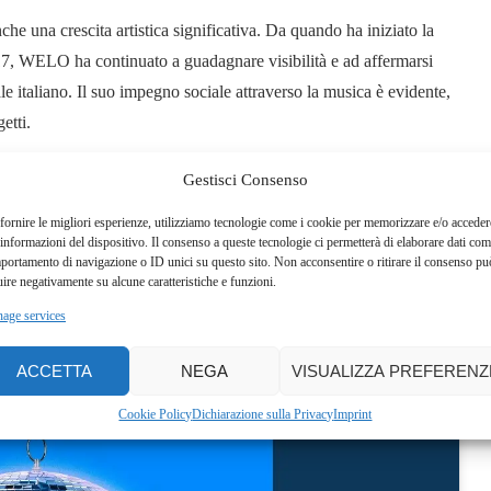
una crescita artistica significativa. Da quando ha iniziato la
017, WELO ha continuato a guadagnare visibilità e ad affermarsi
 italiano. Il suo impegno sociale attraverso la musica è evidente,
etti.
rme di streaming musicale, pronto a conquistare le playlist estive e a
Gestisci Consenso
erdete l’opportunità di immergervi nell’universo musicale di
fornire le migliori esperienze, utilizziamo tecnologie come i cookie per memorizzare e/o acceder
riferimento per il rap italiano contemporaneo.
 informazioni del dispositivo. Il consenso a queste tecnologie ci permetterà di elaborare dati com
portamento di navigazione o ID unici su questo sito. Non acconsentire o ritirare il consenso pu
uire negativamente su alcune caratteristiche e funzioni.
age services
ACCETTA
NEGA
VISUALIZZA PREFERENZ
Cookie Policy
Dichiarazione sulla Privacy
Imprint