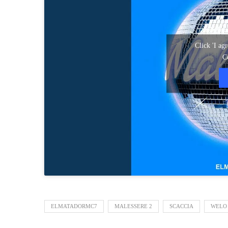
Click 'I ag
C
ELMATADORMC7
MALESSERE 2
SCACCIA
WELO