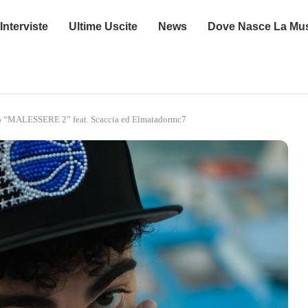
Interviste
Ultime Uscite
News
Dove Nasce La Mu
lo “MALESSERE 2” feat. Scaccia ed Elmatadormc7