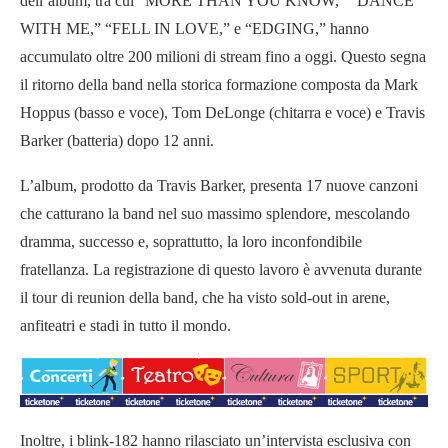
dell’album, tra cui “MORE THAN YOU KNOW,” “DANCE
WITH ME,” “FELL IN LOVE,” e “EDGING,” hanno
accumulato oltre 200 milioni di stream fino a oggi. Questo segna
il ritorno della band nella storica formazione composta da Mark
Hoppus (basso e voce), Tom DeLonge (chitarra e voce) e Travis
Barker (batteria) dopo 12 anni.
L’album, prodotto da Travis Barker, presenta 17 nuove canzoni
che catturano la band nel suo massimo splendore, mescolando
dramma, successo e, soprattutto, la loro inconfondibile
fratellanza. La registrazione di questo lavoro è avvenuta durante
il tour di reunion della band, che ha visto sold-out in arene,
anfiteatri e stadi in tutto il mondo.
Inoltre, i blink-182 hanno rilasciato un’intervista esclusiva con