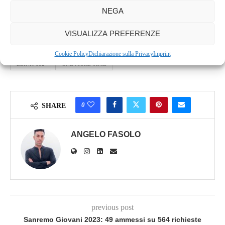
NEGA
insieme e a continuare a regalare la loro musica a un pubblico
affezionato.
VISUALIZZA PREFERENZE
Cookie Policy
Dichiarazione sulla Privacy
Imprint
BLINK-182
ONE MORE TIME
0
SHARE
ANGELO FASOLO
previous post
Sanremo Giovani 2023: 49 ammessi su 564 richieste