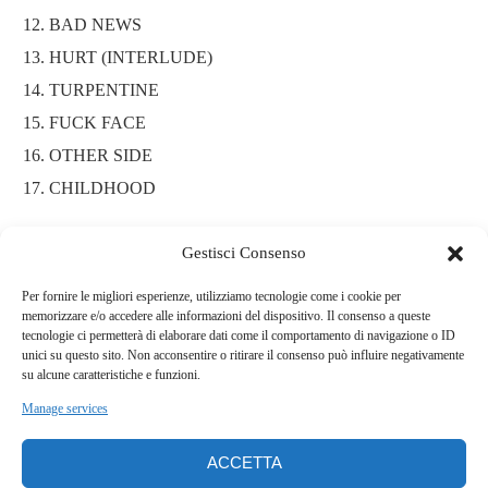
BAD NEWS
HURT (INTERLUDE)
TURPENTINE
FUCK FACE
OTHER SIDE
CHILDHOOD
Dai loro umili inizi, quasi trent’anni fa, quando suonavano in un
Gestisci Consenso
garage a San Diego, i blink-182 hanno conquistato il cuore di
Per fornire le migliori esperienze, utilizziamo tecnologie come i cookie per
oltre 50 milioni di fan in tutto il mondo e sono diventati una delle
memorizzare e/o accedere alle informazioni del dispositivo. Il consenso a queste
band rock più influenti della loro generazione. Secondo il New
tecnologie ci permetterà di elaborare dati come il comportamento di navigazione o ID
unici su questo sito. Non acconsentire o ritirare il consenso può influire negativamente
York Times, “Nessuna band punk degli anni ’90 è stata più
su alcune caratteristiche e funzioni.
influente dei blink-182”. Con il ritorno di Tom DeLonge dopo
Manage services
quasi un decennio, i fan possono aspettarsi quella magia che il
trio ha sempre portato sul palco nel corso degli anni. Con il loro
ACCETTA
nuovo album, i blink-182 sono pronti ad affrontare il loro futuro