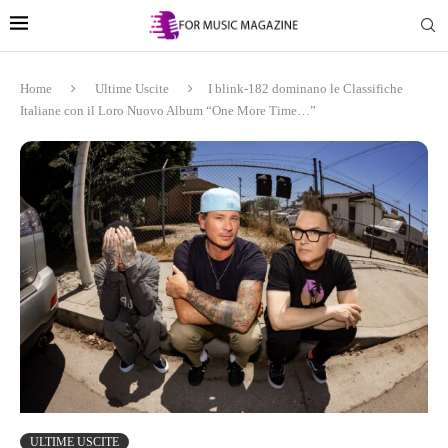
Home
Ultime Uscite
I blink-182 dominano le Classifiche
Italiane con il Loro Nuovo Album “One More Time…”
ULTIME USCITE