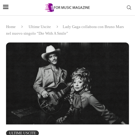
Home
Ultime Uscite
Lady Gaga collabora con Bruno Mars
nel nuovo singolo “Die With A Smile”
ULTIME USCITE