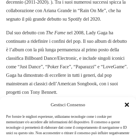
decennio (2011-2020). ). Tra i suoi numerosi successi spicca la
collaborazione con Ariana Grande in “Rain On Me”, che ha
segnato il più grande debutto su Spotify del 2020.
Dal suo debutto con
The Fame
nel 2008, Lady Gaga ha
continuato a ridefinire i confini del pop. Il suo album di debutto
è l’album con la più lunga permanenza al primo posto della
classifica Billboard Dance/Electronic, e include singoli iconici
come “Just Dance”, “Poker Face”, “Paparazzi” e “LoveGame”.
Gaga ha dimostrato di eccellere in tutti i generi, dal pop
mainstream ai classici dell’American Songbook, con i suoi
progetti con Tony Bennett.
Gestisci Consenso
Recentemente, ha incantato il mondo esibendosi alla Cerimonia
di Apertura delle Olimpiadi di Parigi 2024, e il suo speciale sul
Per fornire le migliori esperienze, utilizziamo tecnologie come i cookie per
memorizzare e/o accedere alle informazioni del dispositivo. Il consenso a queste
Chromatica Ball
sarà trasmesso in Italia su Sky e NOW. Inoltre,
tecnologie ci permetterà di elaborare dati come il comportamento di navigazione o ID
sarà la protagonista di
Joker 2: Folie à Deux
di Todd Phillips,
unici su questo sito. Non acconsentire o ritirare il consenso può influire negativamente