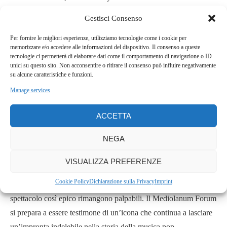
15-04 Austin, TX – Moody Center
Gestisci Consenso
20-04 Mexico City, Mexico – Palacio de los Deportes
Per fornire le migliori esperienze, utilizziamo tecnologie come i cookie per
21-04 Mexico City, Mexico – Palacio de los Deportes
memorizzare e/o accedere alle informazioni del dispositivo. Il consenso a queste
tecnologie ci permetterà di elaborare dati come il comportamento di navigazione o ID
23-04 Mexico City, Mexico – Palacio de los Deportes
unici su questo sito. Non acconsentire o ritirare il consenso può influire negativamente
su alcune caratteristiche e funzioni.
24-04 Mexico City, Mexico – Palacio de los Deportes
Manage services
Questo evento non solo sottolinea il talento senza tempo di
ACCETTA
Madonna, ma testimonia anche la sua continua presenza nel
mondo della musica, affascinando e coinvolgendo i suoi fan in
NEGA
ogni parte del globo.
VISUALIZZA PREFERENZE
Sebbene i biglietti per l’atteso ritorno di Madonna a Milano
Cookie Policy
Dichiarazione sulla Privacy
Imprint
siano ormai esauriti, il fervore e l’attesa per assistere a uno
spettacolo così epico rimangono palpabili. Il Mediolanum Forum
si prepara a essere testimone di un’icona che continua a lasciare
un’impronta indelebile nella storia della musica pop.