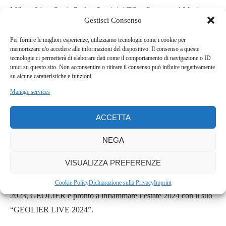
Milano Live, Sonic Park a Stupinigi TO e Oversound Music
Gestisci Consenso
Festival a Gallipoli. Maggiori informazioni sono disponibili su
www.magellanoconcerti.it
.
Per fornire le migliori esperienze, utilizziamo tecnologie come i cookie per
memorizzare e/o accedere alle informazioni del dispositivo. Il consenso a queste
tecnologie ci permetterà di elaborare dati come il comportamento di navigazione o ID
GEOLIER: Una carriera in ascesa
:
unici su questo sito. Non acconsentire o ritirare il consenso può influire negativamente
su alcune caratteristiche e funzioni.
GEOLIER si conferma uno dei fenomeni musicali più rilevanti
Manage services
degli ultimi anni in Italia. Con il suo ultimo disco, “IL
CORAGGIO DEI BAMBINI”, certificato sei volte platino, ha
ACCETTA
dominato le classifiche del 2023. Ha collezionato 63 dischi di
platino e 28 d’oro, e ha partecipato alla 74^ edizione del Festival
NEGA
di Sanremo con il brano “I P’ ME, TU P’ TE”, certificato triplo
VISUALIZZA PREFERENZE
platino. Il singolo “L’ULTIMA POESIA”, in collaborazione con
Ultimo, è stato certificato platino. Dopo due tour di successo nel
Cookie Policy
Dichiarazione sulla Privacy
Imprint
2023, GEOLIER è pronto a infiammare l’estate 2024 con il suo
“GEOLIER LIVE 2024”.