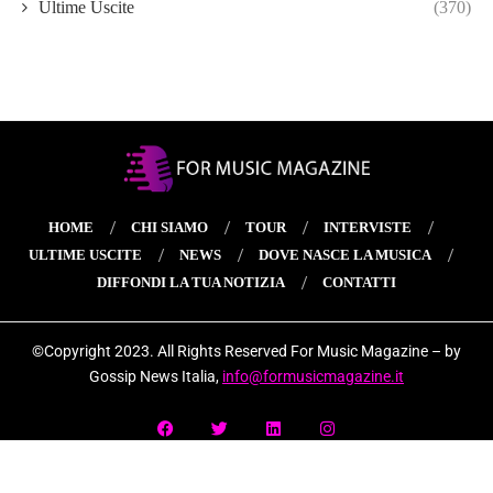
Ultime Uscite
(370)
HOME
CHI SIAMO
TOUR
INTERVISTE
ULTIME USCITE
NEWS
DOVE NASCE LA MUSICA
DIFFONDI LA TUA NOTIZIA
CONTATTI
©Copyright 2023. All Rights Reserved For Music Magazine – by
Gossip News Italia,
info@formusicmagazine.it
Imprint
Privacy Policy
Disconoscimento
Cookie Policy