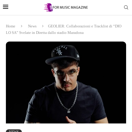
Home
News
GEOLIER: Collaborazioni e Tracklist di “DIO
LO SA” Svelate in Diretta dallo stadio Maradona
NEWS